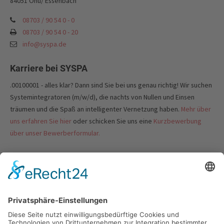
84051 Ohu/ Essenbach
08703 / 90 54 0 - 0
08703 / 90 54 0 - 20
info@syspa.de
Karriere bei SYSPA
.00100001 - alles klar? Dann sind Sie bei uns genau richtig! Wir suchen
Systemintegratoren (m/w/d), die nachts von Nullen und Einsen
träumen und die Spaß an intelligenter Vernetzung haben.
Mehr über
uns erfahren Sie hier
oder schicken Sie uns eine
Kurzbewerbung
über unser Bewerberformular.
Links
Partner
Über uns
Showroom