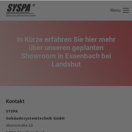
Menu
Der Eintrag "offcanvas-col1" existiert leider nicht.
Der Eintrag "offcanvas-col2" existiert leider nicht.
In Kürze erfahren Sie hier mehr
über unseren geplanten
Der Eintrag "offcanvas-col3" existiert leider nicht.
Showroom in Essenbach bei
Landshut
Der Eintrag "offcanvas-col4" existiert leider nicht.
Kontakt
SYSPA
Gebäudesystemtechnik GmbH
Ahornstraße 10